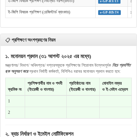
ই-জিপি বিষয়ক প্রশিক্ষণ (নিবন্ধিত দরপত্রদাতা)
১ দি
e-GP-RT:T3
ই-জিপি বিষয়ক প্রশিক্ষণ (রেজিস্টার্ড ব্যাংকার)
১ দি
e-GP-RB:T4
📋
প্রশিক্ষণে অংশগ্রহণের নিয়ম
১. মনোনয়ন প্রদান (৩১ আগস্ট ২০২৫ এর মধ্যে)
মন্ত্রণালয়/ বিভাগ/ অধিদপ্তর/ দপ্তরসমূহকে প্রশিক্ষণের শিরোনাম উল্লেখপূর্বক
নিচে প্রদর্শিত
ছক অনুসরণ করে
প্রধান নির্বাহী কর্মকর্তা, বিপিপিএ বরাবর মনোনয়ন প্রদান করতে হবে:
প্রশিক্ষণার্থীর নাম ও পদবী
প্রতিষ্ঠানের নাম
মোবাইল নম্বর
ক্রমিক নং
(ইংরেজী ও বাংলায়)
(ইংরেজী ও বাংলায়)
ও ই-মেইল এড্রেস
1
2
২. ব্যাচ নির্ধারণ ও ইমেইল নোটিফিকেশন