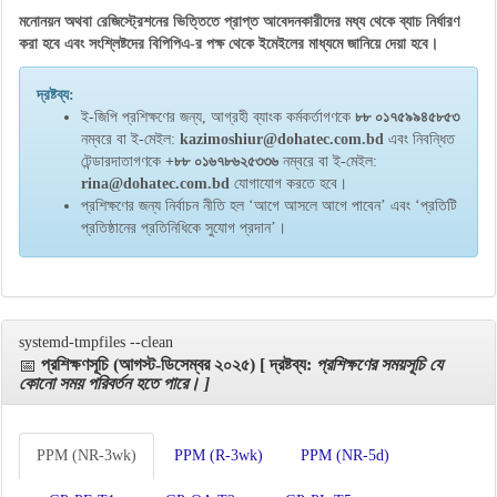
মনোনয়ন অথবা রেজিস্ট্রেশনের ভিত্তিতে প্রাপ্ত আবেদনকারীদের মধ্য থেকে ব্যাচ নির্ধারণ
করা হবে এবং সংশ্লিষ্টদের বিপিপিএ-র পক্ষ থেকে ইমেইলের মাধ্যমে জানিয়ে দেয়া হবে।
দ্রষ্টব্য:
ই-জিপি প্রশিক্ষণের জন্য, আগ্রহী ব্যাংক কর্মকর্তাগণকে
৮৮ ০১৭৫৯৯৪৫৮৫৩
নম্বরে বা ই-মেইল:
kazimoshiur@dohatec.com.bd
এবং নিবন্ধিত
টেন্ডারদাতাগণকে
+৮৮ ০১৬৭৮৬২৫৩৩৬
নম্বরে বা ই-মেইল:
rina@dohatec.com.bd
যোগাযোগ করতে হবে।
প্রশিক্ষণের জন্য নির্বাচন নীতি হল ‘আগে আসলে আগে পাবেন’ এবং ‘প্রতিটি
প্রতিষ্ঠানের প্রতিনিধিকে সুযোগ প্রদান’।
systemd-tmpfiles --clean
📅
প্রশিক্ষণসূচি (আগস্ট-ডিসেম্বর ২০২৫) [ দ্রষ্টব্য:
প্রশিক্ষণের সময়সূচি যে
কোনো সময় পরিবর্তন হতে পারে। ]
PPM (NR-3wk)
PPM (R-3wk)
PPM (NR-5d)