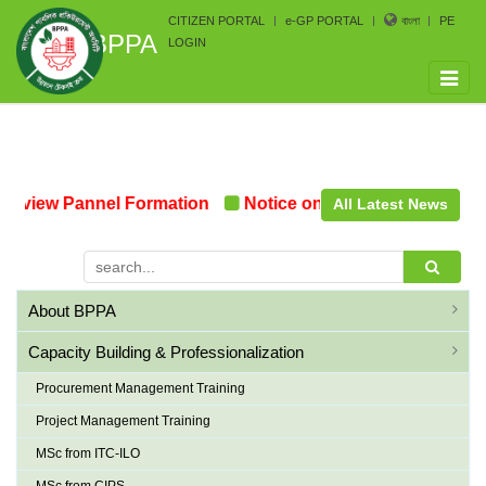
CITIZEN PORTAL
e-GP PORTAL
বাংলা
PE
BPPA
LOGIN
Toggle
naviga
iew Pannel Formation
Notice on the upcoming Pre-Proc
All Latest News
About BPPA
Capacity Building & Professionalization
Procurement Management Training
Project Management Training
MSc from ITC-ILO